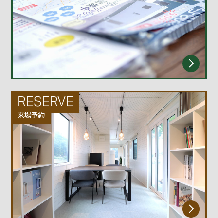
当社は、当ウェブサイトのご利用にあたってお客様
からご提供いただいたお客様の個人情報を、紛失、
毀損することのないよう、厳重にデータ管理を行っ
ております。
または、当ウェブサイトの運営にかかる業務、その
他お客様の個人情報の利用・管理等にかかる業務を
社外に委託する場合、当該委託先による個人情報の
取扱いについて厳正に監督・管理いたします。
RESERVE
来場予約
第三者への提供・個人情報の開示について
当ウェブサイト上でお客様のご要望されたサービス
の種類によっては、必要な範囲でお客様の個人情報
を第三者に通知する場合があります。 （カタログ請
求などの際に資料発送のため、発送・運送業者に住
所、氏名等を通知する場合など。）
ただし、人命や人権を保護するために緊急を要する