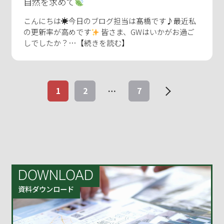
自然を求めて
こんにちは☀今日のブログ担当は髙橋です♪最近私
の更新率が高めです
皆さま、GWはいかがお過ご
しでしたか？…【続きを読む】
投
1
2
7
…
稿
の
次へ
ペ
ー
ジ
送
り
DOWNLOAD
資料ダウンロード