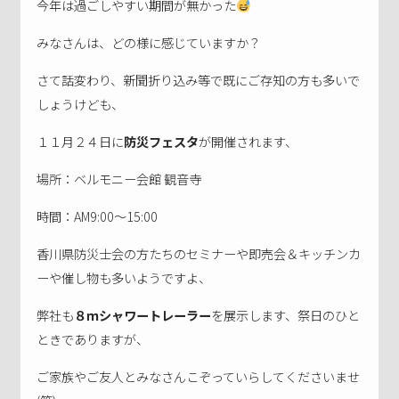
今年は過ごしやすい期間が無かった
みなさんは、どの様に感じていますか？
さて話変わり、新聞折り込み等で既にご存知の方も多いで
しょうけども、
１１月２４日に
防災フェスタ
が開催されます、
場所：ベルモニー会館 観音寺
時間：AM9:00～15:00
香川県防災士会の方たちのセミナーや即売会＆キッチンカ
ーや催し物も多いようですよ、
弊社も
８ｍシャワートレーラー
を展示します、祭日のひと
ときでありますが、
ご家族やご友人とみなさんこぞっていらしてくださいませ