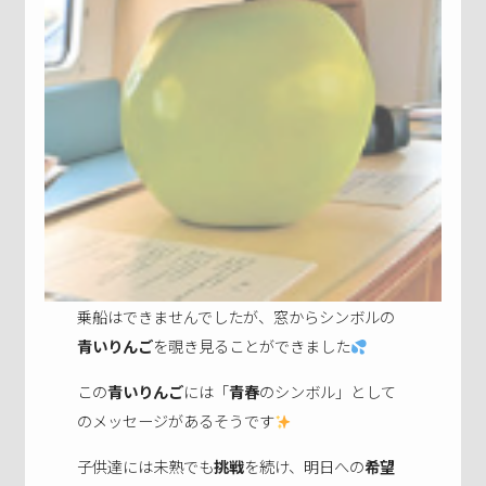
乗船はできませんでしたが、窓からシンボルの
青いりんご
を覗き見ることができました
この
青いりんご
には「
青春
のシンボル」として
のメッセージがあるそうです
子供達には未熟でも
挑戦
を続け、明日への
希望