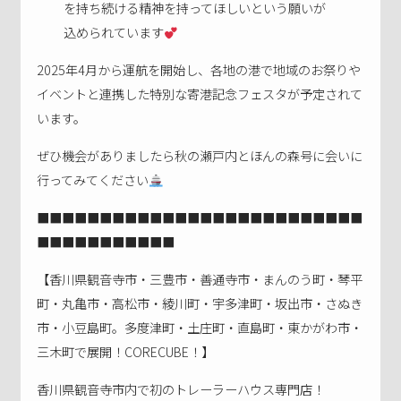
を持ち続ける精神を持ってほしいという願いが
込められています
2025年4月から運航を開始し、各地の港で地域のお祭りや
イベントと連携した特別な寄港記念フェスタが予定されて
います。
ぜひ機会がありましたら秋の瀬戸内とほんの森号に会いに
行ってみてください
■■■■■■■■■■■■■■■■■■■■■■■■■■
■■■■■■■■■■■
【香川県観音寺市・三豊市・善通寺市・まんのう町・琴平
町・丸亀市・高松市・綾川町・宇多津町・坂出市・さぬき
市・小豆島町。多度津町・土庄町・直島町・東かがわ市・
三木町で展開！CORECUBE！】
香川県観音寺市内で初のトレーラーハウス専門店！